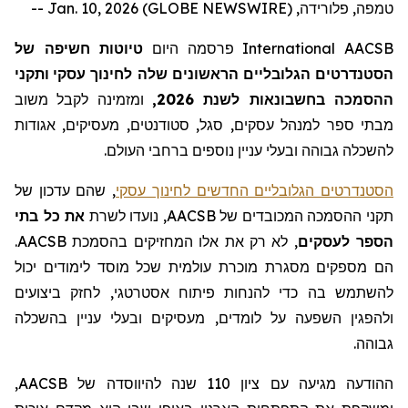
טמפה, פלורידה, Jan. 10, 2026 (GLOBE NEWSWIRE) --
AACSB
International
פרסמה היום
טיוטות חשיפה של
הסטנדרטים
הגלובליים הראשונים
שלה
לחינוך עסקי
ותקני
ההסמכה
ב
חשבונאות לשנת 2026,
ומזמינה לקבל
משוב
מבתי ספר
למנהל עסקים
, סגל, סטודנטים, מעסיקים, אגודות
לה
שכלה גבוהה ובעלי עניין נוספים ברחבי העולם.
הסטנדרטים הגלובליים החדשים לחינוך עסקי
, שהם עדכון של
תקני ההסמכה המכובדים של
AACSB
, נועדו לשרת
את כל בתי
הספר לעסקים
, לא רק את אלו המחזיקים בהסמכת
AACSB
.
הם מספקים מסגרת מוכרת עולמית שכל מוסד לימודים יכול
להשתמש בה כדי להנחות פיתוח אסטרטגי, לחזק ביצועים
ולהפגין
השפעה על לומדים, מעסיקים ובעלי עניין בהשכלה
גבוהה.
ההודעה מגיעה עם ציון 110 שנה להיווסד
ה
של
AACSB
,