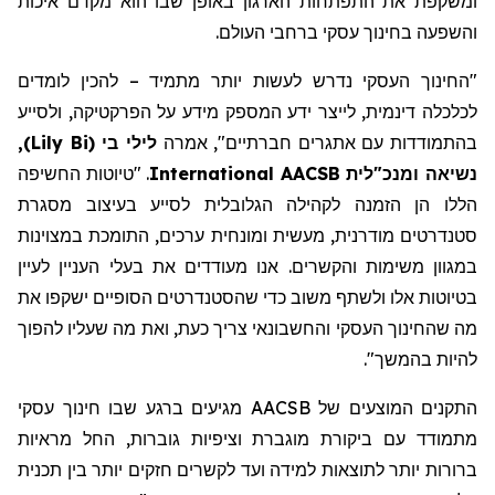
ומשקפת את התפתחות הארגון באופן שבו הוא מקדם איכות
והשפעה בחינוך עסקי ברחבי העולם.
"החינוך העסקי
נדרש
לעשות יותר
מתמיד
– להכין לומדים
לכלכלה דינמית, לייצר ידע
המספק מידע על הפרקטיקה
,
ולסייע
בהתמודדות עם אתגרים חברתיים
"
,
אמרה
לילי בי
(
Lily Bi
)
,
נשיאה ומנכ"לית AACSB
International
. "טיוטות החשיפה
הללו הן הזמנה לקהילה הגלובלית לסייע בעיצוב מסגרת
סטנדרטים מודרנית, מעשית ומונחית ערכים, התומכת במצוינות
במגוון משימות והקשרים. אנו מעודדים את בעלי העניין לעיין
בטיוטות אלו ולשתף משוב כדי שהסטנדרטים הסופיים ישקפו את
מה
שהחינוך העסקי והחשבונאי
צריך כעת,
ואת מה שעליו להפוך
להיות בהמשך
".
התקנים המוצעים של AACSB מגיעים ברגע שבו חינוך עסקי
מתמודד עם ביקורת מוגברת וציפיות
גוברות
, החל מראיות
ברורות יותר לתוצאות למידה ועד
לקשרים
חזקים יותר בין תכנית