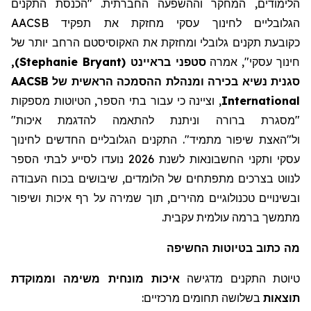
הלימודים, המחקר וההשפעה החברתית. "הכנסת התקנים
הגלובליים לחינוך עסקי מחזקת את תפקיד AACSB
כקובע
ת
תקנים גלובלי ומחזקת את
האקוסיסטם
הרחב יותר של
חינוך עסקי"
,
אמרה
סטפני
בראיינט
(
Stephanie Bryant
)
,
סגנית נשיא בכירה ו
מנהלת
ההסמכה הראשית של AACSB
International
, וציינה כי עבור בתי הספר, הטיוטות מספקות
"מסגרת ברורה
וניתנת להתאמה להדגמת איכות
"
ול"האצת
שיפור מתמיד"
.
התקנים הגלובליים החדשים לחינוך
עסקי ותקני החשבונאות לשנת 2026 נועדו לסייע לבתי הספר
לנווט בצרכים
מתפתחים
של הלומדים,
שיבושים
בכוח העבודה
ובשינויים טכנולוגיים מהירים, תוך שמירה על רף איכות ושיפור
מתמשך ברמה עולמית עקבית.
מה
כתוב
בטיוטות החשיפה
טיוטת התקנים מדגישה
איכות מונחית משימה וממוקדת
תוצאות
בשלושה תחומים מרכזיים: